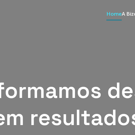
Home
A Biz
formamos de
em resultado