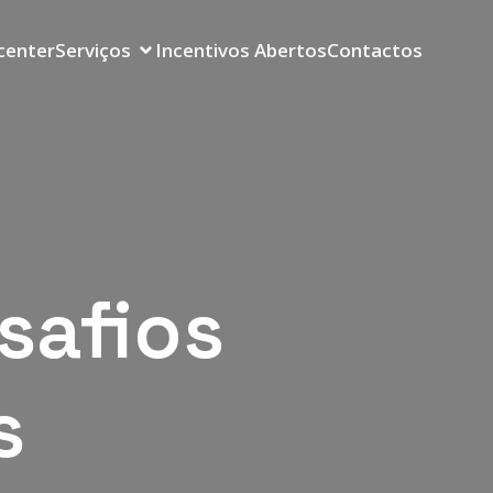
center
Serviços
Incentivos Abertos
Contactos
safios
s